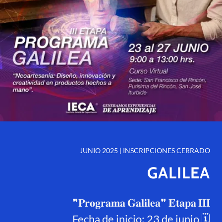
JUNIO 2025 | INSCRIPCIONES CERRADO
GALILEA
❞𝐏𝐫𝐨𝐠𝐫𝐚𝐦𝐚 𝐆𝐚𝐥𝐢𝐥𝐞𝐚❞ 𝐄𝐭𝐚𝐩𝐚 𝐈𝐈𝐈
Fecha de inicio: 23 de junio 🗓️